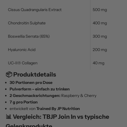
Cissus Quadrangularis Extract
500 mg
Chondroitin Sulphate
400 mg
Boswellia Serrata (65%)
300 mg
Hyaluronic Acid
200 mg
UC-II® Collagen
40 mg
📦 Produktdetails
30 Portionen pro Dose
Pulverform – einfach zu trinken
2 Geschmacksrichtungen:
Raspberry & Cherry
7 g pro Portion
entwickelt von
Trained By JP Nutrition
📊 Vergleich: TBJP Join In vs typische
Gelenkprodukte