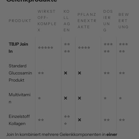
WIRKST
KO
DOS
PFLANZ
BEW
OFF-
LL
IER
PRODUKT
ENEXTR
ERT
KOMPLE
AG
UN
AKTE
UNG
X
EN
G
TBJP Join
⭐⭐
⭐⭐⭐
⭐⭐⭐
⭐⭐⭐⭐⭐
⭐⭐⭐⭐
In
⭐⭐
⭐⭐
⭐⭐
Standard
Glucosamin
⭐⭐
❌
❌
⭐⭐
⭐⭐
Produkt
Multivitami
⭐
❌
❌
⭐
⭐
n
Einzelstoff
⭐⭐
⭐⭐
❌
⭐⭐
⭐⭐
Kollagen
⭐
Join In kombiniert mehrere Gelenkkomponenten in
einer