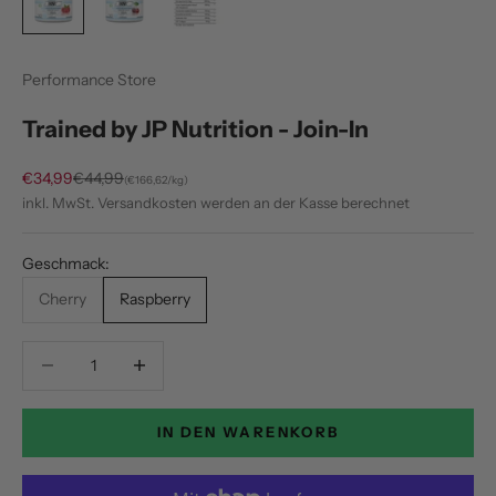
Performance Store
Trained by JP Nutrition - Join-In
Angebot
Regulärer Preis
€34,99
€44,99
(€166,62/kg)
inkl. MwSt.
Versandkosten
werden an der Kasse berechnet
Geschmack:
Cherry
Raspberry
Anzahl verringern
Anzahl verringern
IN DEN WARENKORB