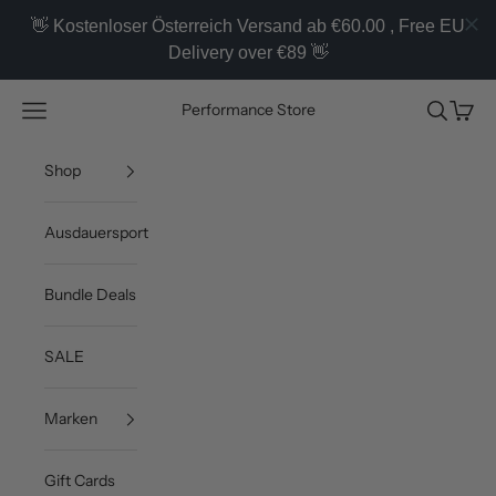
👋 Kostenloser Österreich Versand ab €60.00 , Free EU
Delivery over €89 👋
Zum Inhalt springen
Navigationsmenü öffnen
Suche öff
Waren
Performance Store
Shop
Ausdauersport
Bundle Deals
SALE
Marken
Gift Cards